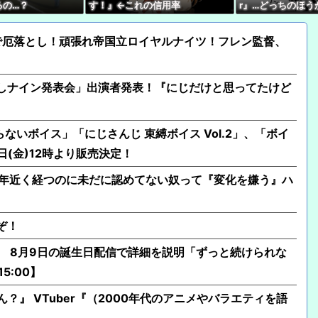
るの…？
す！』←これの信用率
r』…どっちのほう
【ぶいすぽ】謹慎期間
ている？
こともない』
で厄落とし！頑張れ帝国立ロイヤルナイツ！フレン監督、
「選抜！推しナイン発表会」出演者発表！『にじだけと思ってたけど
ないボイス」「にじさんじ 束縛ボイス Vol.2」、「ボイ
日(金)12時より販売決定！
10年近く経つのに未だに認めてない奴って『変化を嫌う』ハ
ぞ！
発表 8月9日の誕生日配信で詳細を説明「ずっと続けられな
5:00】
ん？』 VTuber『（2000年代のアニメやバラエティを語