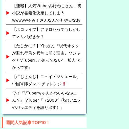
【速報】人気Vtuberみけねこさん、初
小説が書籍化決定してしまう
wwwww←み！さんなんでもやるなあ
【ホロライブ】アキロゼってもしかし
てメリバ好きか？
【たしかに？】X民さん『現代オタク
が割れ行為を異常に叩く理由、ソシャ
ゲとVTuberしか追ってない"一般人"だ
からです』
【にじさんじ】ニュイ・ソシエール、
中国軍隊ダンス チャレンジ
ワイ『VTuberちゃんかわいいなぁ…
ん？』 VTuber『（2000年代のアニメ
やバラエティを語り出す）』
週間人気記事TOP10！