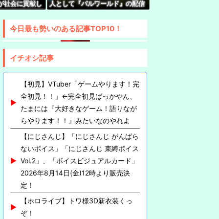
が社会に貢献し
人として『パルワールド』の配信
中について小森めとさん『会うこともないし話す
やってないけど同接50万で世界2
位←これ
今日最も勢いのある記事TOP10！
イチオシ記事
【初見】VTuber「ゲームやります！完
全初見！！」←完全初見ばっかやん、
たまには『大好きなゲーム！語りなが
らやります！！』みたいなのやれよ
【にじさんじ】「にじさんじ がんばら
ないボイス」「にじさんじ 束縛ボイス
Vol.2」、「ボイスビジュアルカード」
2026年8月14日(金)12時より販売決
定！
【ホロライブ】トワ様3D新衣装くっ
ぞ！