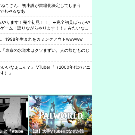
rみけねこさん、初小説が書籍化決定してしまう
んでもやるなあ
ゲームやります！完全初見！！」←完全初見ばっかや
なゲーム！語りながらやります！！』みたいなの
さん、1998年生まれをカミングアウトwwwww
rさん『東京の水道水はクソまずい。人の飲むものじ
わいいなぁ…ん？』 VTuber『（2000年代のアニ
出す）』
配信中にセ◯クスしてしまうwwww
めてからもう10年近く経つのに未だに認めてない奴
ッタショよな
『現代オタクが割れ行為を異常に叩く理由、ソシ
ってない"一般人"だからです』
Vtuberが38歳ということを知ってしまった…
と『Vtube
【謎】大手VTuberはなぜか誰一