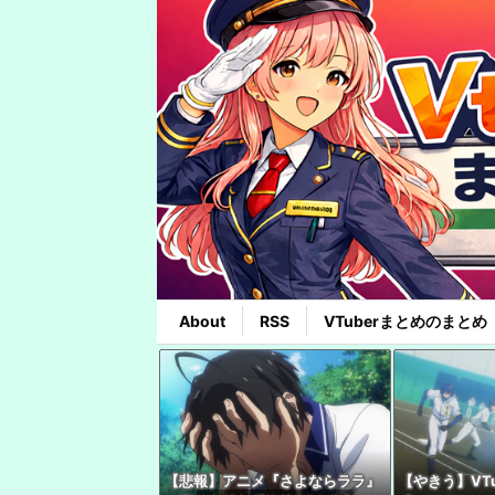
About
RSS
VTuberまとめのまとめ
【悲報】アニメ『さよならララ』
【やきう】VT