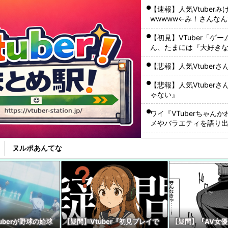
【速報】人気Vtube
wwwww←み！さんな
【初見】VTuber「
ん、たまには『大好き
やれよ
【悲報】人気Vtuber
【悲報】人気Vtube
ゃない』
ワイ『VTuberちゃんか
メやバラエティを語り
【動画】VTuberさん
ヌルポあんてな
【悲報】Vtuber出始
って『変化を嫌う』ハ
【たしかに？】X民さん
ャゲとVTuberしか追
【大悲報】ワイが推してる
uberが野球の始球
【疑問】Vtuber『初見プレイで
【疑問】『AV女優』