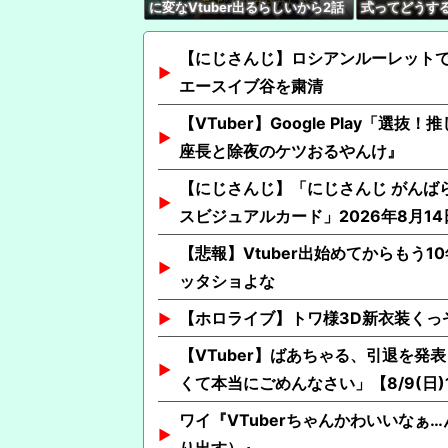
に変なVtuber出るらしいから2話
式ってどうす
見れないんだけど…
【にじさんじ】ロシアンルーレット
エースイブ谷を粛清
【VTuber】Google Play
座長と除夜のケツおるやんけ』
【にじさんじ】「にじさんじ がんばら
スビジュアルカード」2026年8月14
【悲報】Vtuber出始めてからもう
ッタショよな
【ホロライブ】トワ様3D新衣装くっ
【VTuber】ばあちゃる、引退を
くて本当にごめんなさい」【8/9(日)1
ワイ『VTuberちゃんかわいいなぁ…