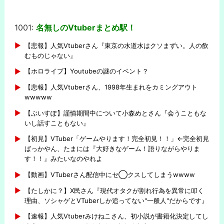
1001:
名無しのVtuberまとめ駅！
-
【悲報】人気Vtuberさん『東京の水道水はクソまずい。人の飲
むものじゃない』
【ホロライブ】Youtubeの謎のイベント？
【悲報】人気Vtuberさん、1998年生まれをカミングアウト
wwwww
【ぶいすぽ】謹慎期間中について小森めとさん『会うこともな
いし話すこともない』
【初見】VTuber「ゲームやります！完全初見！！」←完全初見
ばっかやん、たまには『大好きなゲーム！語りながらやりま
す！！』みたいなのやれよ
【動画】VTuberさん配信中にセ◯クスしてしまうwwww
【たしかに？】X民さん『現代オタクが割れ行為を異常に叩く
理由、ソシャゲとVTuberしか追ってない"一般人"だからです』
【速報】人気Vtuberみけねこさん、初小説が書籍化決定してし