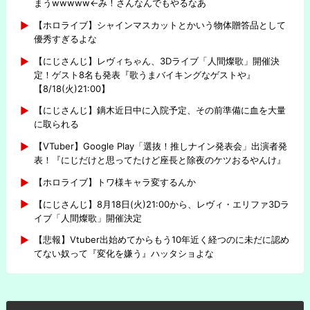
まうwwwww←み！さんなんでもやるなあ
【ホロライブ】シャインマスカットとかいう物体贈答品として
優秀すぎるよな
【にじさんじ】レヴィちゃん、3Dライブ「人間燦歌」開催決
定！ゲスト8名も発表『歌うまバイキングなゲストや』
【8/18(火)21:00】
【にじさんじ】鏑木近日中に入院予定、その前準備に血を大量
に取られる
【VTuber】Google Play「選抜！推しナイン発表会」出演者発
表！『にじだけと思ってたけど座長と除夜のケツおるやんけ』
【ホロライブ】トワ様キャラ変するんか
【にじさんじ】8月18日(火)21:00から、レヴィ・エリファ3Dラ
イブ「人間燦歌」開催決定
【悲報】Vtuber出始めてからもう10年近く経つのに未だに認め
てない奴って『変化を嫌う』ハッタショよな