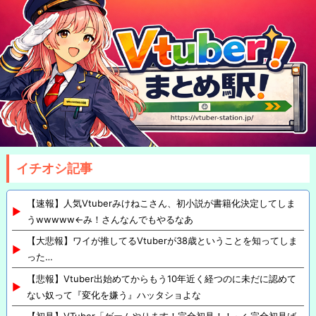
イチオシ記事
【速報】人気Vtuberみけねこさん、初小説が書籍化決定してしま
うwwwww←み！さんなんでもやるなあ
【大悲報】ワイが推してるVtuberが38歳ということを知ってしま
った…
【悲報】Vtuber出始めてからもう10年近く経つのに未だに認めて
ない奴って『変化を嫌う』ハッタショよな