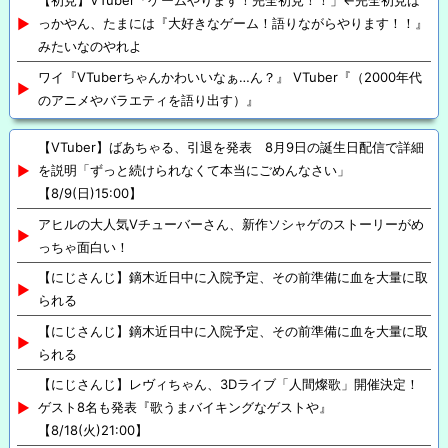
【初見】VTuber「ゲームやります！完全初見！！」←完全初見ば
っかやん、たまには『大好きなゲーム！語りながらやります！！』
みたいなのやれよ
ワイ『VTuberちゃんかわいいなぁ…ん？』 VTuber『（2000年代
のアニメやバラエティを語り出す）』
【VTuber】ばあちゃる、引退を発表 8月9日の誕生日配信で詳細
を説明「ずっと続けられなくて本当にごめんなさい」
【8/9(日)15:00】
アヒルの大人気Vチューバーさん、新作ソシャゲのストーリーがめ
っちゃ面白い！
【にじさんじ】鏑木近日中に入院予定、その前準備に血を大量に取
られる
【にじさんじ】鏑木近日中に入院予定、その前準備に血を大量に取
られる
【にじさんじ】レヴィちゃん、3Dライブ「人間燦歌」開催決定！
ゲスト8名も発表『歌うまバイキングなゲストや』
【8/18(火)21:00】