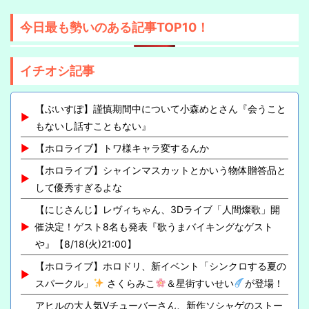
今日最も勢いのある記事TOP10！
イチオシ記事
【ぶいすぽ】謹慎期間中について小森めとさん『会うこと
もないし話すこともない』
【ホロライブ】トワ様キャラ変するんか
【ホロライブ】シャインマスカットとかいう物体贈答品と
して優秀すぎるよな
【にじさんじ】レヴィちゃん、3Dライブ「人間燦歌」開
催決定！ゲスト8名も発表『歌うまバイキングなゲスト
や』【8/18(火)21:00】
【ホロライブ】ホロドリ、新イベント「シンクロする夏の
スパークル」
さくらみこ
＆星街すいせい
が登場！
アヒルの大人気Vチューバーさん、新作ソシャゲのストー