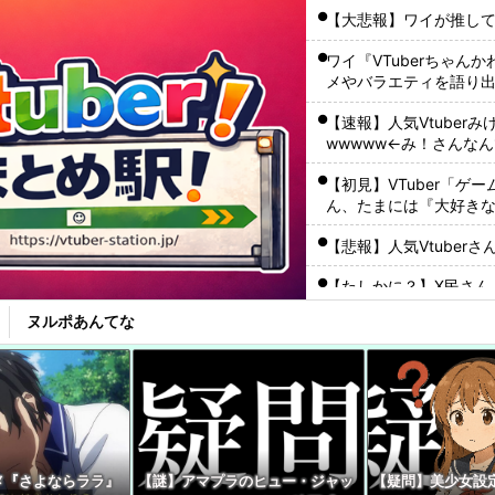
【大悲報】ワイが推してる
ワイ『VTuberちゃんか
メやバラエティを語り
【速報】人気Vtube
wwwww←み！さんな
【初見】VTuber「
ん、たまには『大好き
やれよ
【悲報】人気Vtuber
【たしかに？】X民さん
ャゲとVTuberしか追
ヌルポあんてな
【悲報】Vtuber出始
って『変化を嫌う』ハ
【ぶいすぽ】謹慎期間
こともない』
【悲報】人気Vtube
メ『さよならララ』
【謎】アマプラのヒュー・ジャッ
【疑問】美少女設定
ゃない』