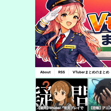
About
RSS
VTuberまとめのまとめ
【疑問】Vtuber『初見プレイで
【悲報】アニ