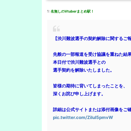
1:
名無しのVtuberまとめ駅！
【渋川難波選手の契約解除に関するご
先般の一部報道を受け協議を重ねた結
本日付で渋川難波選手との
選手契約を解除いたしました。
皆様の期待に背いてしまったことを、
深くお詫び申し上げます。
詳細は公式サイトまたは添付画像をご
pic.twitter.com/Zilul5pmvW