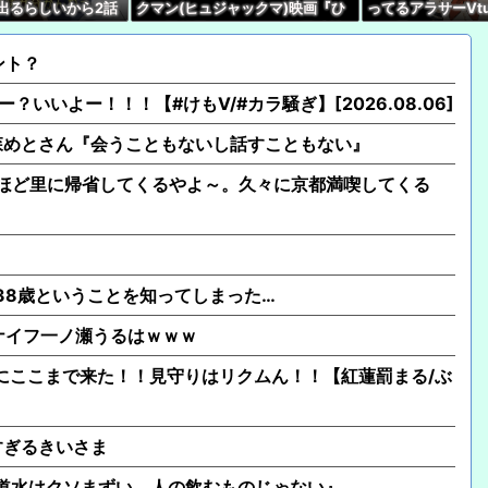
r出るらしいから2話
クマン(ヒュジャックマ)映画『ひ
ってるアラサーVt
けど…
つじ探偵団』、VTuberの同時視
しか思えないんだ
【動画】VTuberさん
聴が滅茶苦茶多い…いったいなぜ
なの？
ント？
のー？いいよー！！！【#けもV/#カラ騒ぎ】[2026.08.06]
森めとさん『会うこともないし話すこともない』
ほど里に帰省してくるやよ～。久々に京都満喫してくる
が38歳ということを知ってしまった…
クナイフ一ノ瀬うるはｗｗｗ
er5】ついにここまで来た！！見守りはリクムん！！【紅蓮罰まる/ぶ
すぎるきいさま
の水道水はクソまずい。人の飲むものじゃない』