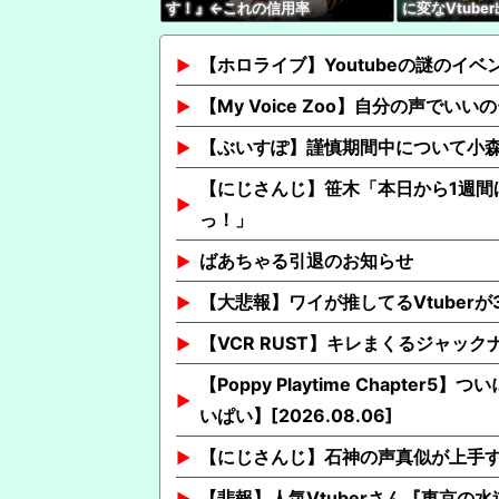
す！』←これの信用率
に変なVtube
見れないんだ
【ホロライブ】Youtubeの謎のイベ
【My Voice Zoo】自分の声でいい
【ぶいすぽ】謹慎期間中について小
【にじさんじ】笹木「本日から1週間
っ！」
ばあちゃる引退のお知らせ
【大悲報】ワイが推してるVtuber
【VCR RUST】キレまくるジャッ
【Poppy Playtime Chapt
いぱい】[2026.08.06]
【にじさんじ】石神の声真似が上手
【悲報】人気Vtuberさん『東京