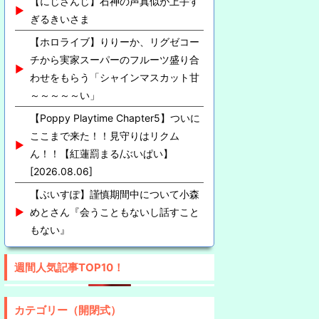
【にじさんじ】石神の声真似が上手す
ぎるきいさま
【ホロライブ】りりーか、リグゼコー
チから実家スーパーのフルーツ盛り合
わせをもらう「シャインマスカット甘
～～～～～い」
【Poppy Playtime Chapter5】ついに
ここまで来た！！見守りはリクム
ん！！【紅蓮罰まる/ぶいぱい】
[2026.08.06]
【ぶいすぽ】謹慎期間中について小森
めとさん『会うこともないし話すこと
もない』
週間人気記事TOP10！
カテゴリー（開閉式）