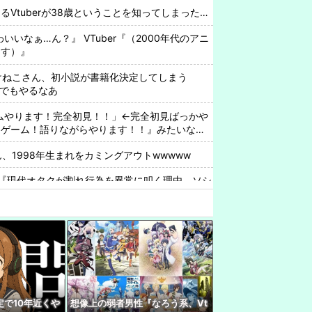
Vtuberが38歳ということを知ってしまった…
わいいなぁ…ん？』 VTuber『（2000年代のアニ
出す）』
rみけねこさん、初小説が書籍化決定してしまう
んでもやるなあ
ゲームやります！完全初見！！」←完全初見ばっかや
なゲーム！語りながらやります！！』みたいなの
さん、1998年生まれをカミングアウトwwwww
『現代オタクが割れ行為を異常に叩く理由、ソシ
ってない"一般人"だからです』
めてからもう10年近く経つのに未だに認めてない奴
ッタショよな
中について小森めとさん『会うこともないし話す
rさん『東京の水道水はクソまずい。人の飲むものじ
で10年近くや
想像上の弱者男性『なろう系、Vt