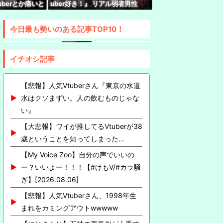
uberとか痛いと
uber好き！』 リアル弱者男性
が興奮するもん
『哲学、古典文学、世界史。(ﾒｶﾞ
配信中にセ◯クスしてしまうwwww
ﾈｸｲ)』
今日最も勢いのある記事TOP10！
イチオシ記事
【悲報】人気Vtuberさん『東京の水道
水はクソまずい。人の飲むものじゃな
い』
【大悲報】ワイが推してるVtuberが38
歳ということを知ってしまった…
【My Voice Zoo】自分の声でいいの
ー？いいよー！！！【#けもV/#カラ騒
ぎ】[2026.08.06]
【悲報】人気Vtuberさん、1998年生
まれをカミングアウトwwwww