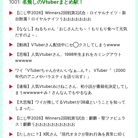
1001:
名無しのVtuberまとめ駅！
-
【にじ甲2026】Winners2回戦第2試合：ロイヤルナイツ - 新
台附属！ロイヤルナイツうおおおおおおお
【ななし】ねるちゃん「おじさんたち～！もりもり食べて元気
だすのよ～」
【動画】VTuberさん配信中にセ◯クスしてしまうwwww
【悲報】人気Vtuberさん、1998年生まれをカミングアウト
wwwww
ワイ『VTuberちゃんかわいいなぁ…ん？』 VTuber『（2000
年代のアニメやバラエティを語り出す）』
【速報】人気Vtuberみけねこさん、初小説が書籍化決定してし
まうwwwww←み！さんなんでもやるなあ
【大悲報】ワイが推してるVtuberが38歳ということを知って
しまった…
【にじ甲2026】Winners2回戦第1試合：麒麟 - 聖ファビュラ
ス！麒麟うおおおおおおおおおお
【たしかに？】X民さん『現代オタクが割れ行為を異常に叩く