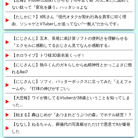
【悲報】Vtuber出始めてからもう10年近く経つのに未だに認めて
ない奴って『変化を嫌う』ハッタショよな
【たしかに？】X民さん『現代オタクが割れ行為を異常に叩く理
由、ソシャゲとVTuberしか追ってない"一般人"だからです』
【にじさんじ】五木、長尾に表計算ソフトの便利さを理解らせる
『エクセルに感動してるおじさん見てなんか感動する』
【ホロライブ】トワ様3D新衣装くっぞ！
【にじさんじ】熱斗くんのガキらしからぬ精神性とかっこよさに惚
れるRei7
【にじさんじ】ソフィ、バッターボックスに立ってみた『ええフォ
ームや』『打球の伸びがすごい』
【大悲報】ワイが推してるVtuberが38歳ということを知ってしま
った…
【始まる】轟はじめが『あつまれどうぶつの森』でホテル経営！？
【ななし】ねるちゃん、葬儀代の写真載せただけで悪意でXが爆発
した