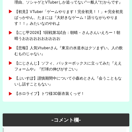
理由、ソシャゲとVTuberしか追ってない"一般人"だからです』
【初見】VTuber「ゲームやります！完全初見！！」←完全初見
ばっかやん、たまには『大好きなゲーム！語りながらやりま
す！！』みたいなのやれよ
【にじ甲2026】1回戦第3試合：朝晴 - さんさんいえろー！朝
晴うおおおおおおおおおお
【悲報】人気Vtuberさん『東京の水道水はクソまずい。人の飲
むものじゃない』
【にじさんじ】ソフィ、バッターボックスに立ってみた『ええ
フォームや』『打球の伸びがすごい』
【ぶいすぽ】謹慎期間中について小森めとさん『会うこともな
いし話すこともない』
【ホロライブ】トワ様3D新衣装くっぞ！
-コメント欄-