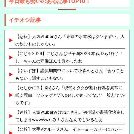
今日最も勢いのある記事TOP10！
イチオシ記事
【悲報】人気Vtuberさん『東京の水道水はクソまずい。人
の飲むものじゃない』
【にじ甲2026】にじさんじ甲子園2026 本戦 Day1終了！
しーちゃんの守備ほんま良かったわ
【ぶいすぽ】謹慎期間中について小森めとさん『会うこと
もないし話すこともない』
【たしかに？】X民さん『現代オタクが割れ行為を異常に
叩く理由、ソシャゲとVTuberしか追ってない"一般人"だか
らです』
【速報】人気Vtuberみけねこさん、初小説が書籍化決定し
てしまうwwwww←み！さんなんでもやるなあ
【悲報】大手Vグループさん、イトーヨーカドーにカレー