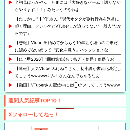
全初見ばっかやん、たまには『大好きなゲーム！語りなが
らやります！！』みたいなのやれよ
【たしかに？】X民さん『現代オタクが割れ行為を異常に
叩く理由、ソシャゲとVTuberしか追ってない"一般人"だか
らです』
【悲報】Vtuber出始めてからもう10年近く経つのに未だ
に認めてない奴って『変化を嫌う』ハッタショよな
【にじ甲2026】1回戦第1試合：抜刀 - 麒麟！麒麟うお
【速報】人気Vtuberみけねこさん、初小説が書籍化決定し
てしまうwwwww←み！さんなんでもやるなあ
【動画】VTuberさん配信中にセ◯クスしてしまうwwww
週間人気記事TOP10！
Xフォローしてねっ！