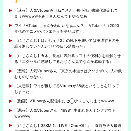
【速報】人気Vtuberみけねこさん、初小説が書籍化決定してし
まうwwwww←み！さんなんでもやるなあ
ワイ『VTuberちゃんかわいいなぁ…ん？』 VTuber『（2000
年代のアニメやバラエティを語り出す）』
【にじさんじ】はかちぇ「2足の靴下を履いては洗濯するのを
繰り返していたんだけど今日15足買った」
【にじさんじ】五木、長尾に表計算ソフトの便利さを理解らせ
る『エクセルに感動してるおじさん見てなんか感動する』
【悲報】人気Vtuberさん『東京の水道水はクソまずい。人の飲
むものじゃない』
【大悲報】ワイが推してるVtuberが38歳ということを知って
しまった…
【動画】VTuberさん配信中にセ◯クスしてしまうwwww
【悲報】人気Vtuberさん、1998年生まれをカミングアウト
wwwww
【にじさんじ】3SKM 1st LIVE「One-Off 」、直前放送＆最速