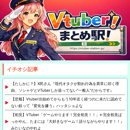
イチオシ記事
【たしかに？】X民さん『現代オタクが割れ行為を異常に叩く理
由、ソシャゲとVTuberしか追ってない"一般人"だからです』
【悲報】Vtuber出始めてからもう10年近く経つのに未だに認めて
ない奴って『変化を嫌う』ハッタショよな
【初見】VTuber「ゲームやります！完全初見！！」←完全初見ば
っかやん、たまには『大好きなゲーム！語りながらやります！！』
みたいなのやれよ