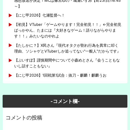
感想放送が決定！MCは篠宮ゆの・城瀬いすみ【8/23(日)16:45
～】
【にじ甲2026】七瀬監督へ！
【初見】VTuber「ゲームやります！完全初見！！」←完全初見
ばっかやん、たまには『大好きなゲーム！語りながらやりま
す！！』みたいなのやれよ
【たしかに？】X民さん『現代オタクが割れ行為を異常に叩く
理由、ソシャゲとVTuberしか追ってない"一般人"だからです』
【ぶいすぽ】謹慎期間中について小森めとさん『会うこともな
いし話すこともない』
【にじ甲2026】1回戦第1試合：抜刀 - 麒麟！麒麟うお
-コメント欄-
コメントの投稿