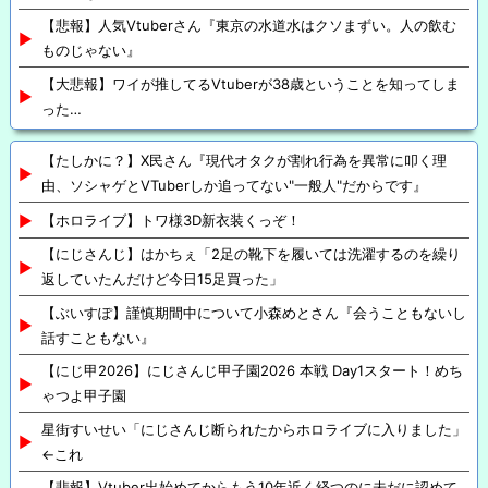
【悲報】人気Vtuberさん『東京の水道水はクソまずい。人の飲む
ものじゃない』
【大悲報】ワイが推してるVtuberが38歳ということを知ってしま
った…
【たしかに？】X民さん『現代オタクが割れ行為を異常に叩く理
由、ソシャゲとVTuberしか追ってない"一般人"だからです』
【ホロライブ】トワ様3D新衣装くっぞ！
【にじさんじ】はかちぇ「2足の靴下を履いては洗濯するのを繰り
返していたんだけど今日15足買った」
【ぶいすぽ】謹慎期間中について小森めとさん『会うこともないし
話すこともない』
【にじ甲2026】にじさんじ甲子園2026 本戦 Day1スタート！めち
ゃつよ甲子園
星街すいせい「にじさんじ断られたからホロライブに入りました」
←これ
【悲報】Vtuber出始めてからもう10年近く経つのに未だに認めて