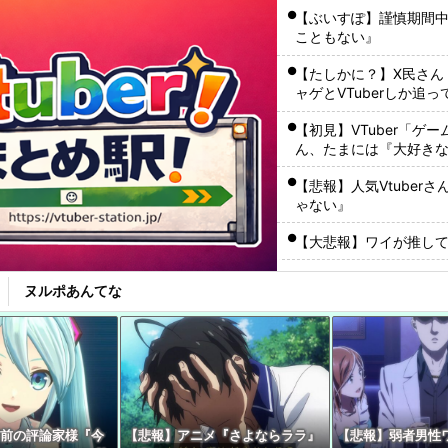
【ぶいすぽ】謹慎期間
こともない』
【たしかに？】X民さん
ャゲとVTuberしか追
【初見】VTuber「
ん、たまには『大好き
やれよ
【悲報】人気Vtube
ゃない』
【大悲報】ワイが推してる
ワイ『VTuberちゃんか
ヌルポあんてな
メやバラエティを語り
【動画】VTuberさん
【速報】人気Vtube
wwwww←み！さんな
【悲報】人気Vtuber
半前の評論家様『今
【悲報】アニメ『さよならララ』
【悲報】弱者男性ワ