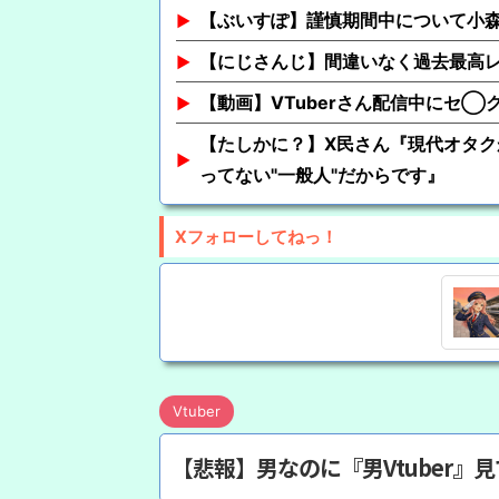
【ぶいすぽ】謹慎期間中について小
【にじさんじ】間違いなく過去最高
【動画】VTuberさん配信中にセ◯
【たしかに？】X民さん『現代オタク
ってない"一般人"だからです』
Xフォローしてねっ！
Vtuber
【悲報】男なのに『男Vtuber』