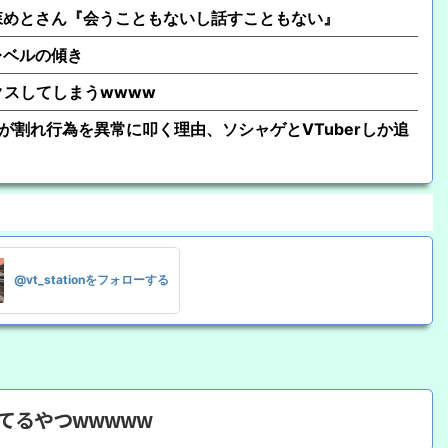
森めとさん『会うこともないし話すこともない』
レベルの傾き
クスしてしまうwwww
が割れ行為を異常に叩く理由、ソシャゲとVTuberしか追
@vt_stationをフォローする
見てるやつwwwww