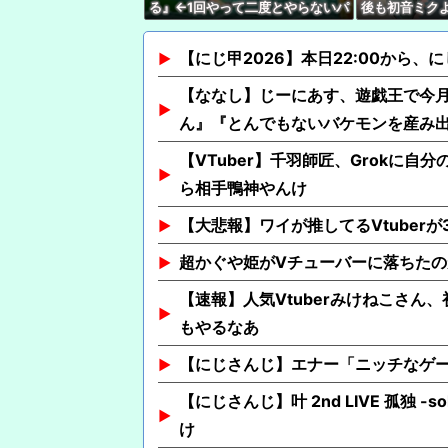
る』←1回やって二度とやらないパ
後も初音ミク
ターン多すぎだろｗｗｗｗ
いはあるし、
とはできない
【にじ甲2026】本日22:00から、
【ななし】じーにあす、遊戯王で今
ん』『とんでもないバケモンを産み
【VTuber】千羽師匠、Grokに
ら相手鴨神やんけ
【大悲報】ワイが推してるVtuber
超かぐや姫がVチューバーに落ちた
【速報】人気Vtuberみけねこさん
もやるなあ
【にじさんじ】エナー「ニッチなゲー
【にじさんじ】叶 2nd LIVE 孤独 
け