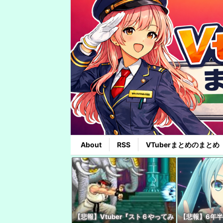
About
RSS
VTuberまとめのまとめ
【悲報】Vtuber『スト６やってみ
【悲報】6年