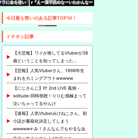
クラに金を使い
r『えー漢字読めなーいわかんなー
めてからもう10年近く経つのに未だに認めてない奴
きない…
い』 キッズリスナー『！？』
ッタショよな
今日最も勢いのある記事TOP10！
イチオシ記事
【大悲報】ワイが推してるVtuberが38
歳ということを知ってしまった…
【悲報】人気Vtuberさん、1998年生
まれをカミングアウトwwwww
【にじさんじ】叶 2nd LIVE 孤独 -
solitude-同時視聴！りりむ感極まって
泣いちゃってるやんけ
【速報】人気Vtuberみけねこさん、初
小説が書籍化決定してしまう
wwwww←み！さんなんでもやるなあ