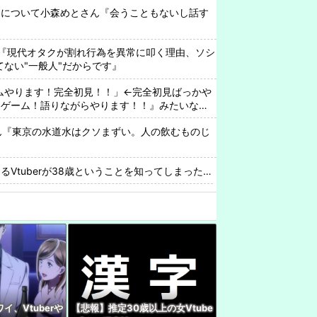
中について小森めとさん『会うこともないし話す
『現代オタクが割れ行為を異常に叩く理由、ソシ
ってない"一般人"だからです』
ゲームやります！完全初見！！」←完全初見ばっかや
なゲーム！語りながらやります！！』みたいなの
rさん『東京の水道水はクソまずい。人の飲むものじ
Vtuberが38歳ということを知ってしまった…
わいいなぁ…ん？』 VTuber『（2000年代のアニ
出す）』
配信中にセ◯クスしてしまうwwww
rみけねこさん、初小説が書籍化決定してしまう
んでもやるなあ
さん、1998年生まれをカミングアウトwwwww
イ、Vtuberや
【悲報】推定30歳以上の女Vtube