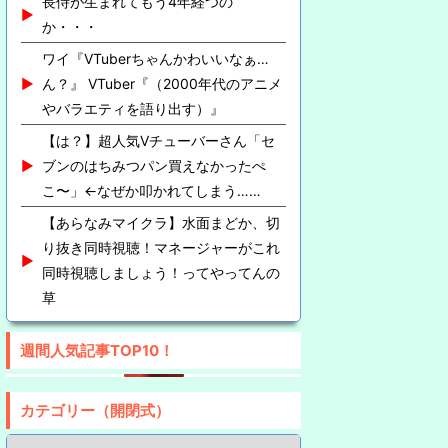
長侍が生まれてもう4年経つの
か・・・
ワイ『VTuberちゃんかわいいなぁ…
ん？』 VTuber『（2000年代のアニメ
やバラエティを語り出す）』
【は？】超人気Vチューバーさん「セ
ブンのはちみつパン買えなかったぺ
こ〜」←なぜか叩かれてしまう……
【あらなみマイクラ】水面まどか、切
り抜き同時視聴！マネージャーがこれ
同時視聴しましょう！ってやってんの
草
週間人気記事TOP10！
カテゴリー（開閉式）