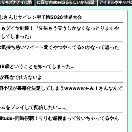
よりキズナアイに勢
に変なVtuber出るらしいから2話
アイドルやキャバ
【悲報】Vtuber出始
誰もそれを止めるこ
見れないんだけど…
まくる奴が理解で
って『変化を嫌う』ハ
』
にじさんじサイレン甲子園2026世界大会
月もダイヤ到達！『先生もう笑うしかなくなっとりますや
出してしまった』
自分の気持ち悪いツイート聞くやつやってるのかなって思った
が38歳ということを知ってしまった…
のが残念で仕方ないよ
、初小説が書籍化決定してしまうwwwww←み！さんなんで
ムをプレイして配信したい……」
-solitude-同時視聴！りりむ感極まって泣いちゃってるやん