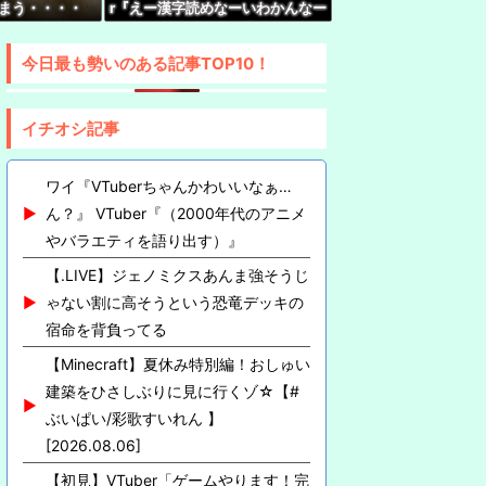
しまう・・・・
r『えー漢字読めなーいわかんなー
い』 キッズリスナー『！？』
Vtuberが38歳ということを知ってしまった…
今日最も勢いのある記事TOP10！
イチオシ記事
ワイ『VTuberちゃんかわいいなぁ…
ん？』 VTuber『（2000年代のアニメ
やバラエティを語り出す）』
【.LIVE】ジェノミクスあんま強そうじ
ゃない割に高そうという恐竜デッキの
宿命を背負ってる
【Minecraft】夏休み特別編！おしゅい
建築をひさしぶりに見に行くゾ☆【#
ぶいぱい/彩歌すいれん 】
[2026.08.06]
【初見】VTuber「ゲームやります！完