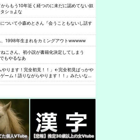
めてからもう10年近く経つのに未だに認めてない奴
ッタショよな
中について小森めとさん『会うこともないし話す
さん、1998年生まれをカミングアウトwwwww
rみけねこさん、初小説が書籍化決定してしまう
んでもやるなあ
ゲームやります！完全初見！！」←完全初見ばっかや
なゲーム！語りながらやります！！』みたいなの
『現代オタクが割れ行為を異常に叩く理由、ソシ
ってない"一般人"だからです』
rさん『東京の水道水はクソまずい。人の飲むものじ
わいいなぁ…ん？』 VTuber『（2000年代のアニ
出す）』
た個人VTube
【悲報】推定30歳以上の女Vtube
配信中にセ◯クスしてしまうwwww