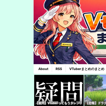
About
RSS
VTuberまとめのまとめ
【疑問】Vtuberってもうタレント
【悲報】ドラク