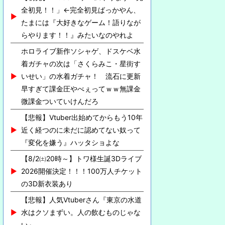
全初見！！」←完全初見ばっかやん、
たまには『大好きなゲーム！語りなが
らやります！！』みたいなのやれよ
ホロライブ新作ソシャゲ、ドスケベ水
着ガチャの次は「さくらみこ・星街す
いせい」の水着ガチャ！ 流石に更新
早すぎて課金圧やべぇってｗｗ無課金
微課金ついていけんだろ
【悲報】Vtuber出始めてからもう10年
近く経つのに未だに認めてない奴って
『変化を嫌う』ハッタショよな
【8/2㈯20時～】トワ様生誕3Dライブ
2026開催決定！！！100万人チケット
の3D新衣装あり
【悲報】人気Vtuberさん『東京の水道
水はクソまずい。人の飲むものじゃな
い』