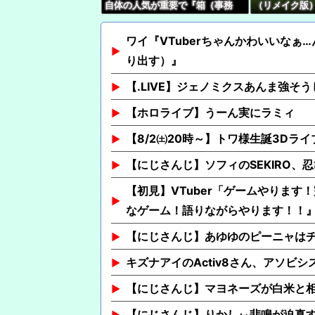
自体の人気が重要で『箱（事務
（リメイク版）
所）』の優劣で語る時代じゃなく
るけど誰か止
なってね？
ワイ『VTuberちゃんかわいいなぁ…
り出す）』
【.LIVE】ジェノミクスあんま強
【ホロライブ】うーん実にラミィ
【8/2㈯20時～】トワ様生誕3Dライ
【にじさんじ】ソフィのSEKIRO
【初見】VTuber「ゲームやりま
なゲーム！語りながらやります！！
【にじさんじ】あゆゆのピーニャはチ
キズナアイのActiv8さん、アソビ
【にじさんじ】マヨネーズが白米と
【にじさんじ】りかしぃ悲鳴が迫真