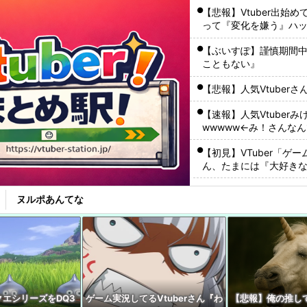
【悲報】Vtuber出始
って『変化を嫌う』ハ
【ぶいすぽ】謹慎期間
こともない』
【悲報】人気Vtuber
【速報】人気Vtube
wwwww←み！さんな
【初見】VTuber「
ん、たまには『大好き
やれよ
【たしかに？】X民さん
ヌルポあんてな
ャゲとVTuberしか追
【悲報】人気Vtube
ゃない』
ワイ『VTuberちゃんか
メやバラエティを語り
エシリーズをDQ3
ゲーム実況してるVtuberさん『わ
【悲報】俺の推して
【動画】VTuberさん