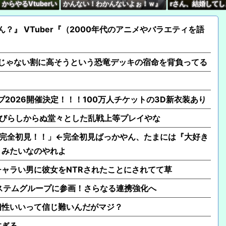
からやるVtuberい
かんない！わかんないよぉ！ｗ』
rさん、結婚して
めろよな…
親切ボク『あっそれはですね！』
【大悲報】ワイが推してる
Ｖさん『ネタバレやめてね！』
ん？』 VTuber『（2000年代のアニメやバラエティを語
そうじゃない割に高そうという恐竜デッキの宿命を背負ってる
ブ2026開催決定！！！100万人チケットの3D新衣装あり
、忍びらしからぬ堂々とした乱戦上等プレイやな
す！完全初見！！」←完全初見ばっかやん、たまには『大好き
』みたいなのやれよ
ャラい男に彼女をNTRされたことにされてて草
システムグループに参画！さらなる連携強化へ
相性いいって信じ難いんだがマジ？
すぎる