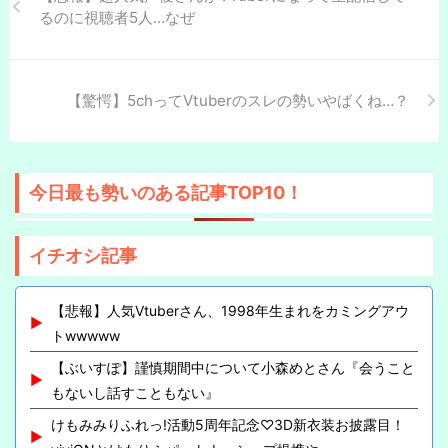
るのに視聴者5人…なぜ
【驚愕】5chってVtuberのスレの勢いやばくね…？
今日最も勢いのある記事TOP10！
イチオシ記事
【悲報】人気Vtuberさん、1998年生まれをカミングアウ
トwwwww
【ぶいすぽ】謹慎期間中について小森めとさん『会うこと
もないし話すこともない』
けもみみりふれっ!活動5周年記念♡3D新衣装お披露目！