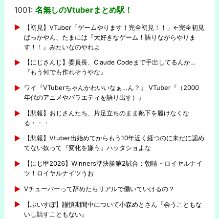
1001:
名無しのVtuberまとめ駅！
-
【初見】VTuber「ゲームやります！完全初見！！」←完全初見
ばっかやん、たまには『大好きなゲーム！語りながらやりま
す！！』みたいなのやれよ
【にじさんじ】委員長、Claude Codeまで手出してるんか…
『もう何でも作れそうやな』
ワイ『VTuberちゃんかわいいなぁ…ん？』 VTuber『（2000
年代のアニメやバラエティを語り出す）』
【悲報】おじさんたち、片足立ちのまま靴下を履けなくな
る・・・
【悲報】Vtuber出始めてからもう10年近く経つのに未だに認め
てない奴って『変化を嫌う』ハッタショよな
【にじ甲2026】Winners準決勝第2試合：朝晴 - ロイヤルナイ
ツ！ロイヤルナイツうお
Vチューバーって辞めたらリアルで働いていけるの？
【ぶいすぽ】謹慎期間中について小森めとさん『会うこともな
いし話すこともない』