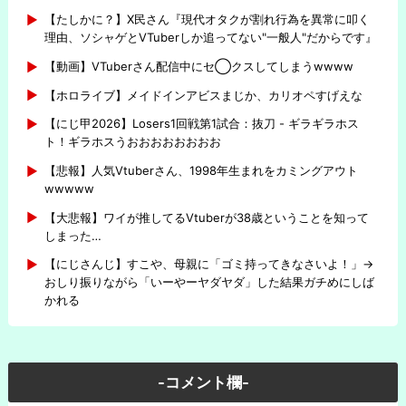
【たしかに？】X民さん『現代オタクが割れ行為を異常に叩く
理由、ソシャゲとVTuberしか追ってない"一般人"だからです』
【動画】VTuberさん配信中にセ◯クスしてしまうwwww
【ホロライブ】メイドインアビスまじか、カリオペすげえな
【にじ甲2026】Losers1回戦第1試合：抜刀 - ギラギラホス
ト！ギラホスうおおおおおおおお
【悲報】人気Vtuberさん、1998年生まれをカミングアウト
wwwww
【大悲報】ワイが推してるVtuberが38歳ということを知って
しまった…
【にじさんじ】すこや、母親に「ゴミ持ってきなさいよ！」→
おしり振りながら「いーやーヤダヤダ」した結果ガチめにしば
かれる
-コメント欄-