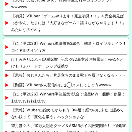
【悲報】人気Vtuberさん、1998年生まれをカミングアウト
wwwww
【初見】VTuber「ゲームやります！完全初見！！」←完全初見ば
っかやん、たまには『大好きなゲーム！語りながらやります！！』
みたいなのやれよ
【にじ甲2026】Winners準決勝第2試合：朝晴 - ロイヤルナイツ！
ロイヤルナイツうお
けもみみりふれっ!活動5周年記念♡3D新衣装お披露目！viviONと
けもりふパートナーシップ提携や
【悲報】おじさんたち、片足立ちのまま靴下を履けなくなる・・・
【動画】VTuberさん配信中にセ◯クスしてしまうwwww
【にじ甲2026】Winners準決勝第1試合：流星MW - 麒麟！麒麟う
おおおおおおおおお
【悲報】Vtuber出始めてからもう10年近く経つのに未だに認めて
ない奴って『変化を嫌う』ハッタショよな
望月ほぐの、10万人記念グッズ＆ASMRボイス販売開始！『保健室