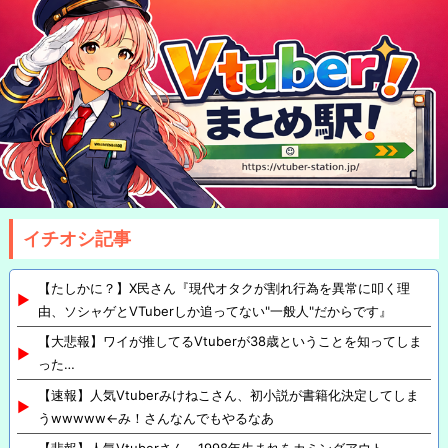
イチオシ記事
【たしかに？】X民さん『現代オタクが割れ行為を異常に叩く理
由、ソシャゲとVTuberしか追ってない"一般人"だからです』
【大悲報】ワイが推してるVtuberが38歳ということを知ってしま
った…
【速報】人気Vtuberみけねこさん、初小説が書籍化決定してしま
うwwwww←み！さんなんでもやるなあ