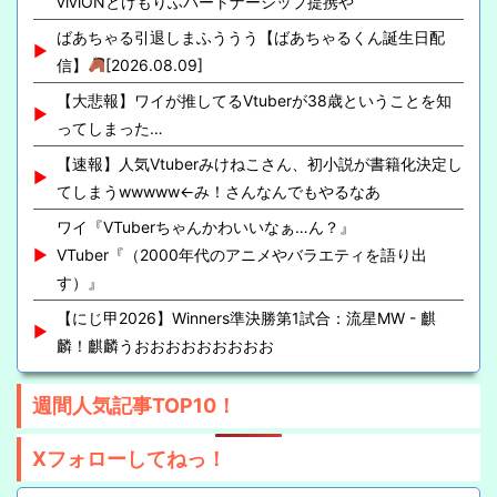
viviONとけもりふパートナーシップ提携や
ばあちゃる引退しまふううう【ばあちゃるくん誕生日配
信】
[2026.08.09]
【大悲報】ワイが推してるVtuberが38歳ということを知
ってしまった…
【速報】人気Vtuberみけねこさん、初小説が書籍化決定し
てしまうwwwww←み！さんなんでもやるなあ
ワイ『VTuberちゃんかわいいなぁ…ん？』
VTuber『（2000年代のアニメやバラエティを語り出
す）』
【にじ甲2026】Winners準決勝第1試合：流星MW - 麒
麟！麒麟うおおおおおおおおお
週間人気記事TOP10！
Xフォローしてねっ！