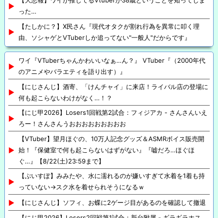
【大悲報】ワイが推してるVtuberが38歳ということを知ってしま
った…
【たしかに？】X民さん『現代オタクが割れ行為を異常に叩く理
由、ソシャゲとVTuberしか追ってない"一般人"だからです』
ワイ『VTuberちゃんかわいいなぁ…ん？』 VTuber『（2000年代
のアニメやバラエティを語り出す）』
【にじさんじ】酒寄、「けんチャイ」に来店！ライバル店の登場に
何も起こらないわけがなく…！？
【にじ甲2026】Losers1回戦第2試合：フィジアカ - さんさんいえ
ろー！さんさんうおおおおおおおおお
【VTuber】望月ほぐの、10万人記念グッズ＆ASMRボイス販売開
始！『保健室で何も起こらないはずがない』『嘘だろ…ほぐほ
ぐ…』【8/22(土)23:59まで】
【ぶいすぽ】みみたや、水に濡れるのが嫌いすぎて水着を1着も持
っていない→スク水を着せられそうになるｗ
【にじさんじ】ソフィ、お蝶に2ゲージ目があるのを確認して撤退
【にじ甲2026】Losers2回戦第1試合：新台附属 - ギラギラホス