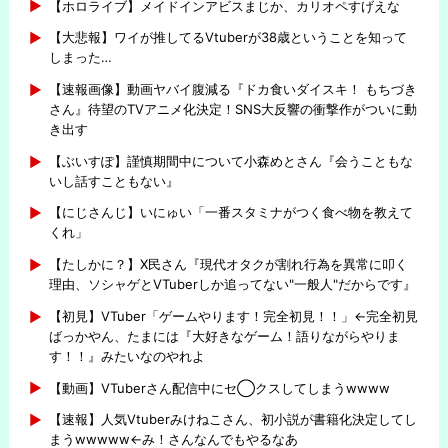
【ホロライブ】メイドインアビスまじか、カリオペすげえな
【大悲報】ワイが推してるVtuberが38歳ということを知って
しまった…
【速報画像】動画ヤバイ腹減る『ドカ食いダイスキ！ もちづき
さん』待望のTVアニメ化決定！SNS大反響の衝撃作がついに動
き出す
【ぶいすぽ】謹慎期間中について小森めとさん『会うこともな
いし話すこともない』
【にじさんじ】いにゅい「一番スタミナがつく食べ物を教えて
くれ」
【たしかに？】X民さん『現代オタクが割れ行為を異常に叩く
理由、ソシャゲとVTuberしか追ってない"一般人"だからです』
【初見】VTuber「ゲームやります！完全初見！！」←完全初見
ばっかやん、たまには『大好きなゲーム！語りながらやりま
す！！』みたいなのやれよ
【動画】VTuberさん配信中にセ◯クスしてしまうwwww
【速報】人気Vtuberみけねこさん、初小説が書籍化決定してし
まうwwwww←み！さんなんでもやるなあ