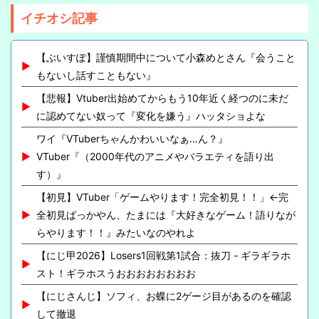
イチオシ記事
【ぶいすぽ】謹慎期間中について小森めとさん『会うこと
もないし話すこともない』
【悲報】Vtuber出始めてからもう10年近く経つのに未だ
に認めてない奴って『変化を嫌う』ハッタショよな
ワイ『VTuberちゃんかわいいなぁ…ん？』
VTuber『（2000年代のアニメやバラエティを語り出
す）』
【初見】VTuber「ゲームやります！完全初見！！」←完
全初見ばっかやん、たまには『大好きなゲーム！語りなが
らやります！！』みたいなのやれよ
【にじ甲2026】Losers1回戦第1試合：抜刀 - ギラギラホ
スト！ギラホスうおおおおおおおお
【にじさんじ】ソフィ、お蝶に2ゲージ目があるのを確認
して撤退