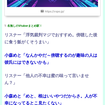
https://vspo.jp/
1:
名無しのVtuberまとめ駅！
リスナー「浮気裁判マジでおすすめ。傍聴した後
に食う飯がくそうまい」
小森めと「なんかやだ～傍聴するのが趣味の人は
彼氏にはできないかも」
リスナー「他人の不幸は蜜の味って言いませ
ん？」
小森めと「めと、根はいいやつだからさ。人が不
幸になってるとこ見たくない」