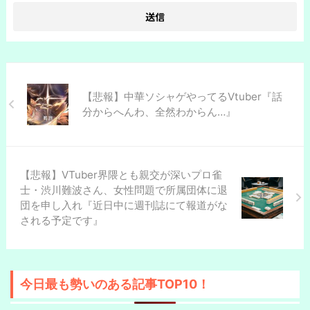
【悲報】中華ソシャゲやってるVtuber『話
分からへんわ、全然わからん…』
【悲報】VTuber界隈とも親交が深いプロ雀
士・渋川難波さん、女性問題で所属団体に退
団を申し入れ『近日中に週刊誌にて報道がな
される予定です』
今日最も勢いのある記事TOP10！