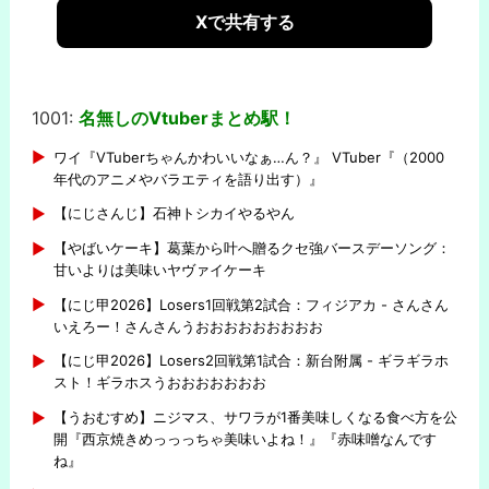
Xで共有する
1001:
名無しのVtuberまとめ駅！
-
ワイ『VTuberちゃんかわいいなぁ…ん？』 VTuber『（2000
年代のアニメやバラエティを語り出す）』
【にじさんじ】石神トシカイやるやん
【やばいケーキ】葛葉から叶へ贈るクセ強バースデーソング：
甘いよりは美味いヤヴァイケーキ
【にじ甲2026】Losers1回戦第2試合：フィジアカ - さんさん
いえろー！さんさんうおおおおおおおおお
【にじ甲2026】Losers2回戦第1試合：新台附属 - ギラギラホ
スト！ギラホスうおおおおおおお
【うおむすめ】ニジマス、サワラが1番美味しくなる食べ方を公
開『西京焼きめっっっちゃ美味いよね！』『赤味噌なんです
ね』