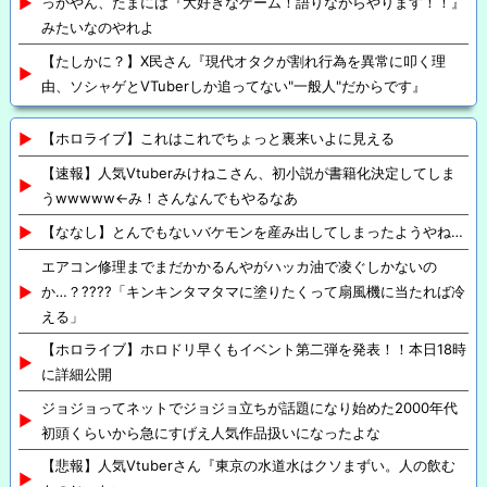
っかやん、たまには『大好きなゲーム！語りながらやります！！』
みたいなのやれよ
【たしかに？】X民さん『現代オタクが割れ行為を異常に叩く理
由、ソシャゲとVTuberしか追ってない"一般人"だからです』
【ホロライブ】これはこれでちょっと裏来いよに見える
【速報】人気Vtuberみけねこさん、初小説が書籍化決定してしま
うwwwww←み！さんなんでもやるなあ
【ななし】とんでもないバケモンを産み出してしまったようやね…
エアコン修理までまだかかるんやがハッカ油で凌ぐしかないの
か…？????「キンキンタマタマに塗りたくって扇風機に当たれば冷
える」
【ホロライブ】ホロドリ早くもイベント第二弾を発表！！本日18時
に詳細公開
ジョジョってネットでジョジョ立ちが話題になり始めた2000年代
初頭くらいから急にすげえ人気作品扱いになったよな
【悲報】人気Vtuberさん『東京の水道水はクソまずい。人の飲む