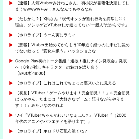
【速報】人気Vtuberみけねこさん、初小説が書籍化決定してし
まうwwwww←み！さんなんでもやるなあ
【たしかに？】X民さん『現代オタクが割れ行為を異常に叩く
理由、ソシャゲとVTuberしか追ってない"一般人"だからです』
【ホロライブ】うーん実にラミィ
【悲報】Vtuber出始めてからもう10年近く経つのに未だに認め
てない奴って『変化を嫌う』ハッタショよな
Google Play初のトーク番組「選抜！推しナイン発表会」発表
へ！8名が推しキャラクターの魅力を語り合う
【8/6(木)18:00】
【ホロライブ】これはこれでちょっと裏来いよに見える
【初見】VTuber「ゲームやります！完全初見！！」←完全初見
ばっかやん、たまには『大好きなゲーム！語りながらやりま
す！！』みたいなのやれよ
ワイ『VTuberちゃんかわいいなぁ…ん？』 VTuber『（2000
年代のアニメやバラエティを語り出す）』
【ホロライブ】ホロドリ石配布渋くね？