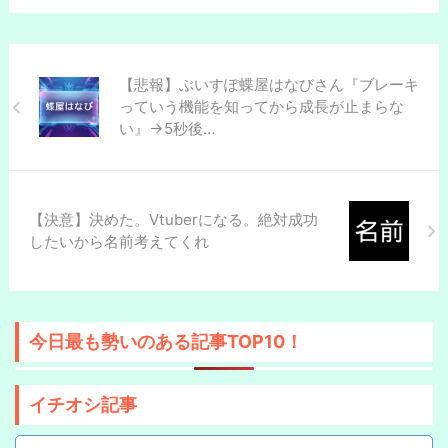
【悲報】ぶいすぽ蝶屋はなびさん『ブレーキ
っていう機能を知ってから成長が止まらな
い』→5秒後…
【決意】決めた。Vtuberになる。絶対成功
したいから名前考えてくれ
今日最も勢いのある記事TOP10！
イチオシ記事