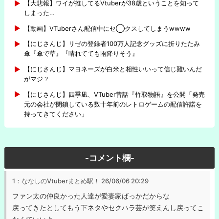
【大悲報】ワイが推してるVtuberが38歳ということを知って
しまった…
【動画】VTuberさん配信中にセ◯クスしてしまうwwww
【にじさんじ】リゼの登録者100万人記念グッズに折りたたみ
傘『傘で草』『晴れてても雨降りそう』
【にじさんじ】マヨネーズが白米と相性いいって信じ難いんだ
がマジ？
【にじさんじ】四季凪、VTuber昔話『竹取物語』を公開「発売
元の会社が閉鎖している数十年前のレトロゲームの配信許諾を
持ってきてください」
-コメント欄-
1：ななしのVtuberまとめ駅！
26/06/06 20:29
ファン太の仲良かった人達が愛妻家ばっかだからな
戻ってきたとしてもう下ネタやセクハラ芸が笑えんし戻ってこ