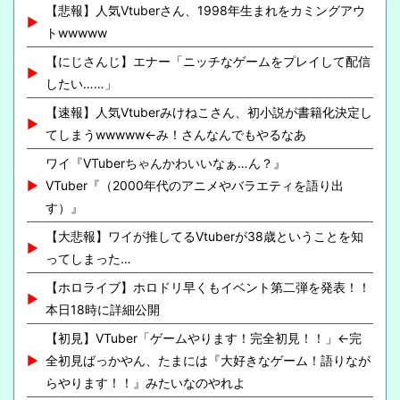
【悲報】人気Vtuberさん、1998年生まれをカミングアウ
トwwwww
【にじさんじ】エナー「ニッチなゲームをプレイして配信
したい……」
【速報】人気Vtuberみけねこさん、初小説が書籍化決定し
てしまうwwwww←み！さんなんでもやるなあ
ワイ『VTuberちゃんかわいいなぁ…ん？』
VTuber『（2000年代のアニメやバラエティを語り出
す）』
【大悲報】ワイが推してるVtuberが38歳ということを知
ってしまった…
【ホロライブ】ホロドリ早くもイベント第二弾を発表！！
本日18時に詳細公開
【初見】VTuber「ゲームやります！完全初見！！」←完
全初見ばっかやん、たまには『大好きなゲーム！語りなが
らやります！！』みたいなのやれよ