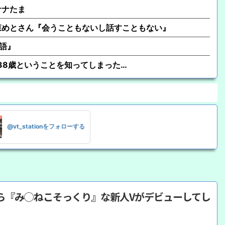
ナナたま
森めとさん『会うこともないし話すこともない』
物語』
が38歳ということを知ってしまった…
@vt_stationをフォローする
ら『み◯ねこそっくり』な新人Vがデビューしてし