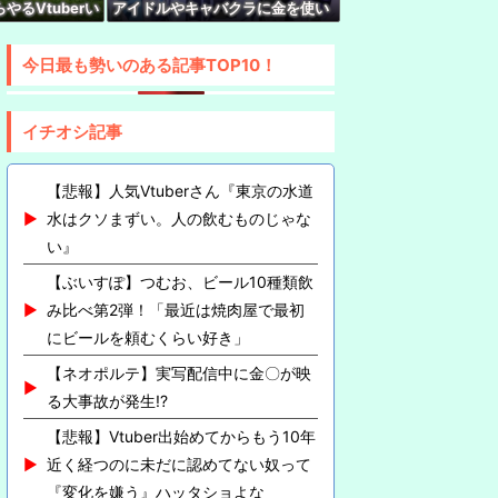
やるVtuberい
アイドルやキャバクラに金を使い
rみけねこさん、初小説が書籍化決定してしまう
よな…
まくる奴が理解できない…
んでもやるなあ
今日最も勢いのある記事TOP10！
イチオシ記事
【悲報】人気Vtuberさん『東京の水道
水はクソまずい。人の飲むものじゃな
い』
【ぶいすぽ】つむお、ビール10種類飲
み比べ第2弾！「最近は焼肉屋で最初
にビールを頼むくらい好き」
【ネオポルテ】実写配信中に金〇が映
る大事故が発生!?
【悲報】Vtuber出始めてからもう10年
近く経つのに未だに認めてない奴って
『変化を嫌う』ハッタショよな