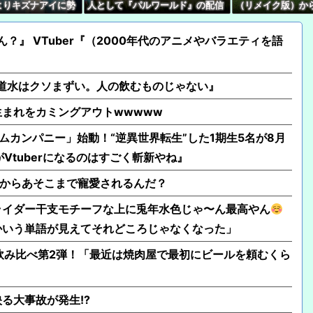
よりキズナアイに勢
人として『パルワールド』の配信
（リメイク版）から
【速報】人気Vtube
誰もそれを止めるこ
やってないけど同接50万で世界2
るけど誰か止めろ
wwwww←み！さんな
』
位←これ
ん？』 VTuber『（2000年代のアニメやバラエティを語
の水道水はクソまずい。人の飲むものじゃない』
年生まれをカミングアウトwwwww
ームカンパニー」始動！“逆異世界転生”した1期生5名が8月
Vtuberになるのはすごく斬新やね』
堂からあそこまで寵愛されるんだ？
ライダー干支モチーフな上に兎年水色じゃ〜ん最高やん
かいう単語が見えてそれどころじゃなくなった」
飲み比べ第2弾！「最近は焼肉屋で最初にビールを頼むくら
る大事故が発生!?