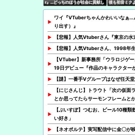
r』…どっちのほうが社会に貢献し
後も初音ミク
ている？
いはあるし、
とはできない
ワイ『VTuberちゃんかわいいなぁ…
り出す）』
【悲報】人気Vtuberさん『東京
【悲報】人気Vtuberさん、1998
【VTuber】新事務所「ウラロジゲ
19日デビュー『作品のキャラクターが
【謎】一番手Vグループはなぜ任天
【にじさんじ】トラウト「次の仮面
とか思ってたらサーモンフレームと
【ぶいすぽ】つむお、ビール10種類
い好き」
【ネオポルテ】実写配信中に金〇が映