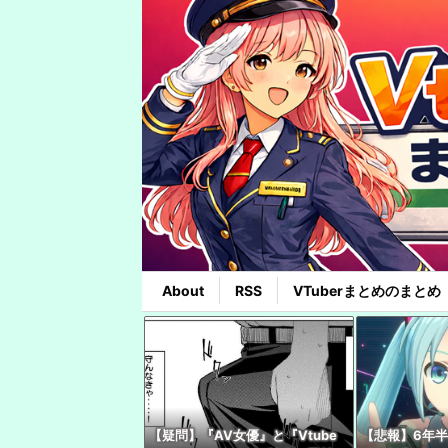
About
RSS
VTuberまとめのまとめ
【疑問】『AV女優』と『Vtube
【悲報】6年