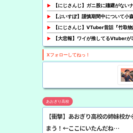
【にじさんじ】ガニ股に躊躇がない
【ぶいすぽ】謹慎期間中について小
【にじさんじ】VTuber昔話『竹取
【大悲報】ワイが推してるVtuber
Xフォローしてねっ！
あおぎり高校
【衝撃】あおぎり高校の姉妹校か
まう！←ここにいたんだね…