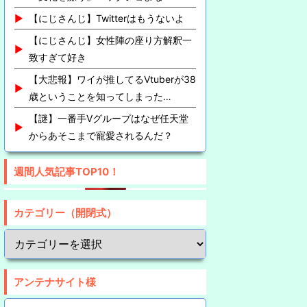
【にじさんじ】Twitterはもうないよ
【にじさんじ】女性陣の座り方解釈一
致すぎて好き
【大悲報】ワイが推してるVtuberが38
歳ということを知ってしまった…
【謎】一番手Vグループはなぜ任天堂
からあそこまで寵愛されるんだ？
週間人気記事TOP10！
カテゴリー（開閉式）
アンテナサイト様