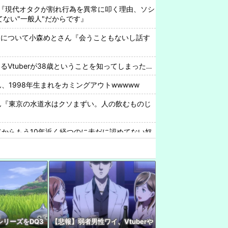
『現代オタクが割れ行為を異常に叩く理由、ソシ
ってない"一般人"だからです』
中について小森めとさん『会うこともないし話す
Vtuberが38歳ということを知ってしまった…
さん、1998年生まれをカミングアウトwwwww
rさん『東京の水道水はクソまずい。人の飲むものじ
めてからもう10年近く経つのに未だに認めてない奴
ッタショよな
配信中にセ◯クスしてしまうwwww
わいいなぁ…ん？』 VTuber『（2000年代のアニ
出す）』
ゲームやります！完全初見！！」←完全初見ばっかや
なゲーム！語りながらやります！！』みたいなの
リーズをDQ3
【悲報】弱者男性ワイ、Vtuberや