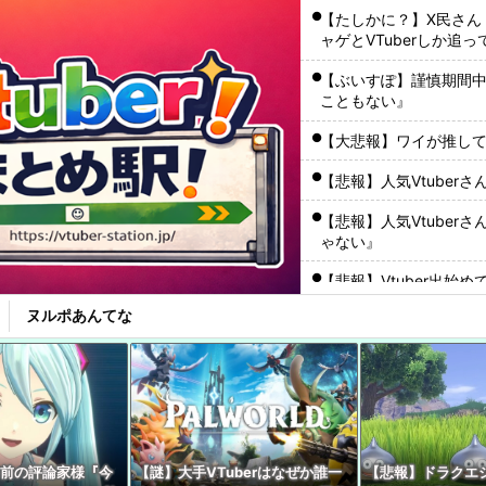
【たしかに？】X民さん
ャゲとVTuberしか追
【ぶいすぽ】謹慎期間
こともない』
【大悲報】ワイが推してる
【悲報】人気Vtuber
【悲報】人気Vtube
ゃない』
【悲報】Vtuber出始
って『変化を嫌う』ハ
ヌルポあんてな
【動画】VTuberさん
ワイ『VTuberちゃんか
メやバラエティを語り
【初見】VTuber「
ん、たまには『大好き
半前の評論家様『今
【謎】大手VTuberはなぜか誰一
【悲報】ドラクエシ
やれよ