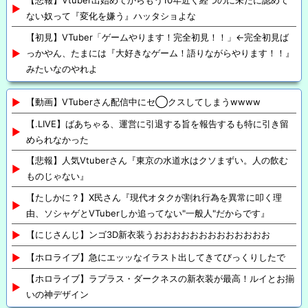
【悲報】Vtuber出始めてからもう10年近く経つのに未だに認めて
ない奴って『変化を嫌う』ハッタショよな
【初見】VTuber「ゲームやります！完全初見！！」←完全初見ば
っかやん、たまには『大好きなゲーム！語りながらやります！！』
みたいなのやれよ
【動画】VTuberさん配信中にセ◯クスしてしまうwwww
【.LIVE】ばあちゃる、運営に引退する旨を報告するも特に引き留
められなかった
【悲報】人気Vtuberさん『東京の水道水はクソまずい。人の飲む
ものじゃない』
【たしかに？】X民さん『現代オタクが割れ行為を異常に叩く理
由、ソシャゲとVTuberしか追ってない"一般人"だからです』
【にじさんじ】ンゴ3D新衣装うおおおおおおおおおおおおお
【ホロライブ】急にエッッなイラスト出してきてびっくりしたで
【ホロライブ】ラプラス・ダークネスの新衣装が最高！ルイとお揃
いの神デザイン