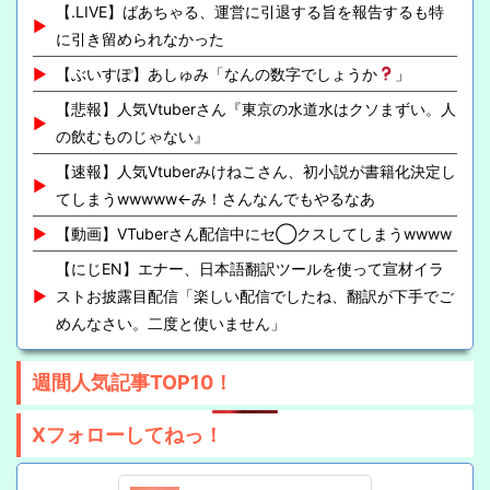
【.LIVE】ばあちゃる、運営に引退する旨を報告するも特
に引き留められなかった
【ぶいすぽ】あしゅみ「なんの数字でしょうか
」
【悲報】人気Vtuberさん『東京の水道水はクソまずい。人
の飲むものじゃない』
【速報】人気Vtuberみけねこさん、初小説が書籍化決定し
てしまうwwwww←み！さんなんでもやるなあ
【動画】VTuberさん配信中にセ◯クスしてしまうwwww
【にじEN】エナー、日本語翻訳ツールを使って宣材イラ
ストお披露目配信「楽しい配信でしたね、翻訳が下手でご
めんなさい。二度と使いません」
週間人気記事TOP10！
Xフォローしてねっ！