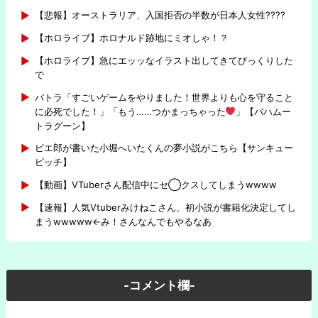
【悲報】オーストラリア、入国拒否の半数が日本人女性????
【ホロライブ】ホロナルド跡地にミオしゃ！？
【ホロライブ】急にエッッなイラスト出してきてびっくりした
で
パトラ「すごいゲームをやりました！世界よりも心を守ること
に必死でした！」「もう……つかまっちゃった
」【バハムー
トラグーン】
ピエ郎が書いた小堀へいたくんの夢小説がこちら【サンキュー
ピッチ】
【動画】VTuberさん配信中にセ◯クスしてしまうwwww
【速報】人気Vtuberみけねこさん、初小説が書籍化決定してし
まうwwwww←み！さんなんでもやるなあ
-コメント欄-