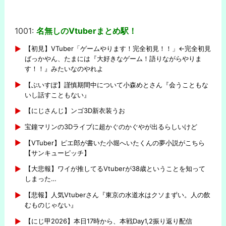
1001:
名無しのVtuberまとめ駅！
-
【初見】VTuber「ゲームやります！完全初見！！」←完全初見
ばっかやん、たまには『大好きなゲーム！語りながらやりま
す！！』みたいなのやれよ
【ぶいすぽ】謹慎期間中について小森めとさん『会うこともな
いし話すこともない』
【にじさんじ】ンゴ3D新衣装うお
宝鐘マリンの3Dライブに超かぐのかぐやが出るらしいけど
【VTuber】ピエ郎が書いた小堀へいたくんの夢小説がこちら
【サンキューピッチ】
【大悲報】ワイが推してるVtuberが38歳ということを知って
しまった…
【悲報】人気Vtuberさん『東京の水道水はクソまずい。人の飲
むものじゃない』
【にじ甲2026】本日17時から、本戦Day1,2振り返り配信